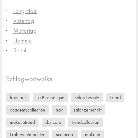
Long Hair
Vatertag
Muttertag
Homme
Soleil
Schlagwortwolke
haircare
La Biosthétique
salon beauté
Trend
academycollection
hair
salonzeitschrift
makeuptrend
skincare
trendcollection
Froheweihnachten
scalpcare
makeup