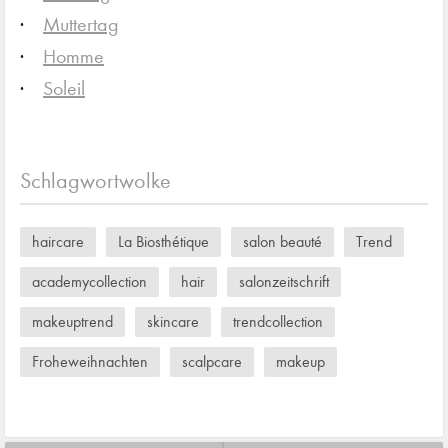
Muttertag
Homme
Soleil
Schlagwortwolke
haircare
La Biosthétique
salon beauté
Trend
academycollection
hair
salonzeitschrift
makeuptrend
skincare
trendcollection
Froheweihnachten
scalpcare
makeup