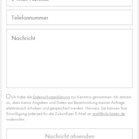
Bitte
lasse
dieses
Feld
leer.
Ich habe die
Datenschutzerklärung
zur Kenntnis genommen. Ich stimme
zu, dass meine Angaben und Daten zur Beantwortung meiner Anfrage
elektronisch erhoben und gespeichert werden. Hinweis: Sie können Ihre
Einwilligung jederzeit für die Zukunft per E-Mail an
mail@nils-larsen.de
widerrufen.
Alternative: