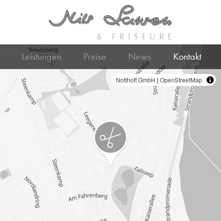
Leistungen
Preise
News
Kontakt
Notthoff GmbH
|
OpenStreetMap