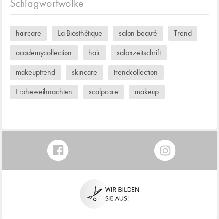
Schlagwortwolke
haircare
La Biosthétique
salon beauté
Trend
academycollection
hair
salonzeitschrift
makeuptrend
skincare
trendcollection
Froheweihnachten
scalpcare
makeup