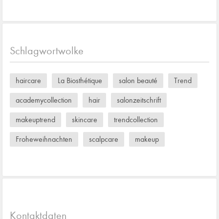
Schlagwortwolke
haircare
La Biosthétique
salon beauté
Trend
academycollection
hair
salonzeitschrift
makeuptrend
skincare
trendcollection
Froheweihnachten
scalpcare
makeup
Kontaktdaten