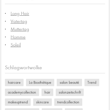
Long Hair
Vatertag
Muttertag
Homme
Soleil
Schlagwortwolke
haircare
La Biosthétique
salon beauté
Trend
academycollection
hair
salonzeitschrift
makeuptrend
skincare
trendcollection