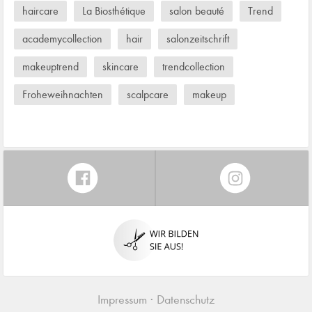
haircare
La Biosthétique
salon beauté
Trend
academycollection
hair
salonzeitschrift
makeuptrend
skincare
trendcollection
Froheweihnachten
scalpcare
makeup
Impressum
Datenschutz