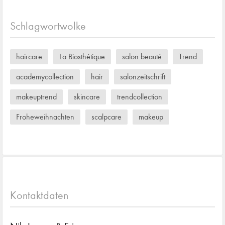
Schlagwortwolke
haircare
La Biosthétique
salon beauté
Trend
academycollection
hair
salonzeitschrift
makeuptrend
skincare
trendcollection
Froheweihnachten
scalpcare
makeup
Kontaktdaten