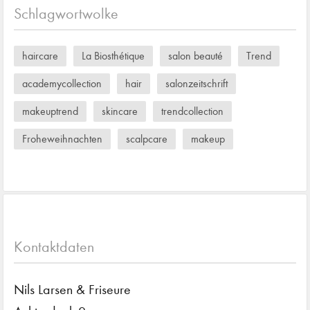
Schlagwortwolke
haircare
La Biosthétique
salon beauté
Trend
academycollection
hair
salonzeitschrift
makeuptrend
skincare
trendcollection
Froheweihnachten
scalpcare
makeup
Kontaktdaten
Nils Larsen & Friseure