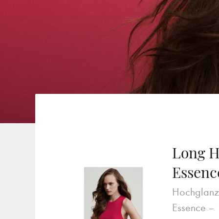
Long H
Essenc
Hochglanz 
Essence –