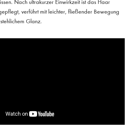
ssen. Nach ultrakurzer Einwirkzeit ist das Haar
epflegt, verführt mit leichter, fließender Bewegung
stehlichem Glanz.