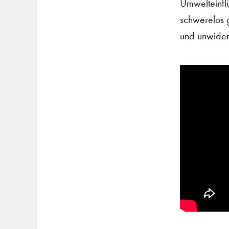
Umwelteinflü
schwerelos g
und unwider