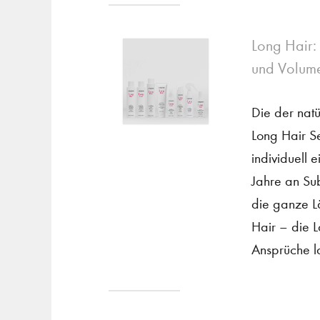
Long Hair:
und Volume
Die der natü
Long Hair S
individuell
Jahre an Sub
die ganze L
Hair – die L
Ansprüche l