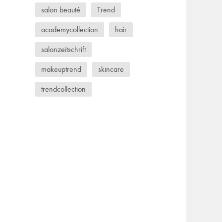
salon beauté
Trend
academycollection
hair
salonzeitschrift
makeuptrend
skincare
trendcollection
Froheweihnachten
scalpcare
makeup