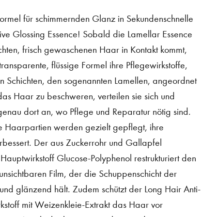
ormel für schimmernden Glanz in Sekundenschnelle
tive Glossing Essence! Sobald die Lamellar Essence
chten, frisch gewaschenen Haar in Kontakt kommt,
 transparente, flüssige Formel ihre Pflegewirkstoffe,
en Schichten, den sogenannten Lamellen, angeordnet
das Haar zu beschweren, verteilen sie sich und
genau dort an, wo Pflege und Reparatur nötig sind.
 Haarpartien werden gezielt gepflegt, ihre
verbessert. Der aus Zuckerrohr und Gallapfel
auptwirkstoff Glucose-Polyphenol restrukturiert den
 unsichtbaren Film, der die Schuppenschicht der
und glänzend hält. Zudem schützt der Long Hair Anti-
rkstoff mit Weizenkleie-Extrakt das Haar vor