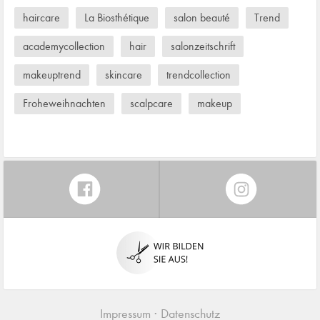
haircare
La Biosthétique
salon beauté
Trend
academycollection
hair
salonzeitschrift
makeuptrend
skincare
trendcollection
Froheweihnachten
scalpcare
makeup
Impressum
Datenschutz