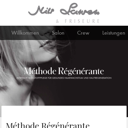
Willkommen
Salon
Crew
Leistungen
Méthode Régénérante