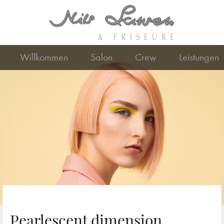
Willkommen
Salon
Crew
Leistungen
Pearlescent dimension