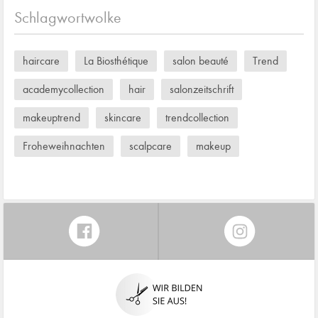
Schlagwortwolke
haircare
La Biosthétique
salon beauté
Trend
academycollection
hair
salonzeitschrift
makeuptrend
skincare
trendcollection
Froheweihnachten
scalpcare
makeup