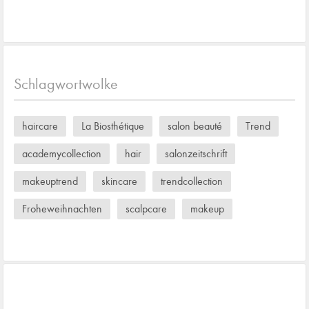
Schlagwortwolke
haircare
La Biosthétique
salon beauté
Trend
academycollection
hair
salonzeitschrift
makeuptrend
skincare
trendcollection
Froheweihnachten
scalpcare
makeup